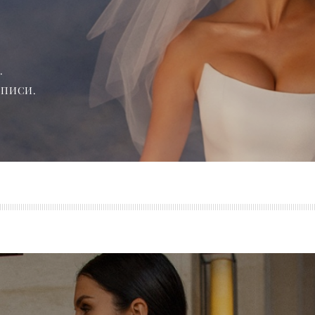
.
АПИСИ.