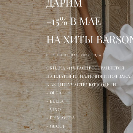
ДАРИМ
-15% В МАЕ
НА ХИТЫ BARSON
С 01 ПО 31 МАЯ 2022 ГОДА
СКИДКА -15% РАСПРОСТРАНЯЕТСЯ
НА ПЛАТЬЯ ИЗ НАЛИЧИЯ И ПОД ЗАКАЗ
В АКЦИИ УЧАСТВУЮТ МОДЕЛИ:
- OLGA
- BELLA
- VINO
- PRIMAVERA
- GUCCI