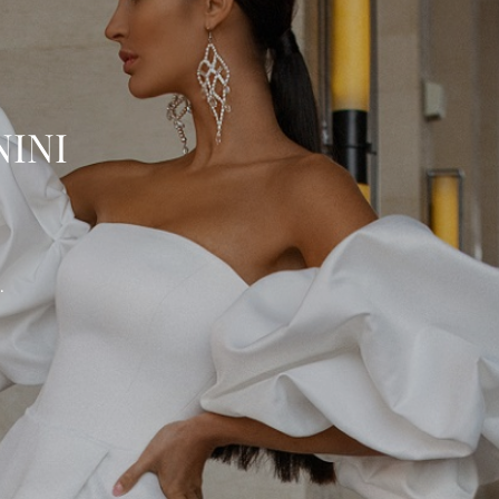
INI
.