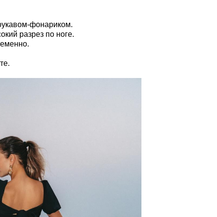
рукавом-фонариком.
окий разрез по ноге.
ременно.
те.