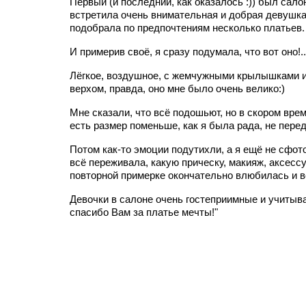
Первый (и последний, как оказалось :)) был салон
встретила очень внимательная и добрая девушка
подобрала по предпочтениям несколько платьев.
И примерив своё, я сразу подумала, что вот оно!..
Лёгкое, воздушное, с жемчужными крылышками 
верхом, правда, оно мне было очень велико:)
Мне сказали, что всё подошьют, но в скором врем
есть размер поменьше, как я была рада, не перед
Потом как-то эмоции подутихли, а я ещё не сфот
всё переживала, какую прическу, макияж, аксессу
повторной примерке окончательно влюбилась и в
Девочки в салоне очень гостеприимные и учитыв
спасибо Вам за платье мечты!"