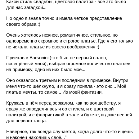
Какой стиль свадьбы, цветовая палитра - всё это было
для нас загадкой...
Но одно я знала точно и имела четкое представление
своего образа :)
Очень хотелось нежное, романтичное, стильное, но
одновременно скромное и строгое платье. Где я его только
не искала, платье из своего воображения :)
Приехав в Barsonini (это был не первый салон,
посещённый мной), выбрав огромное количество платьев
на примерку, одно из них было моё...
Оно оказалось третьим и последним в примерке. Внутри
меня что-то щёлкнуло, и я сразу поняла - это оно... Моё
платье мечты, то самое... Из моей фантазии.
Кружась в нём перед зеркалом, как по волшебству, я
сразу же определилась и со стилем, и с цветовой
палитрой, и с флористикой в зале и букете, и даже песней
для первого танца.
Наверное, так всегда случается, когда долго что-то ищешь
и наконец находишь своё..."