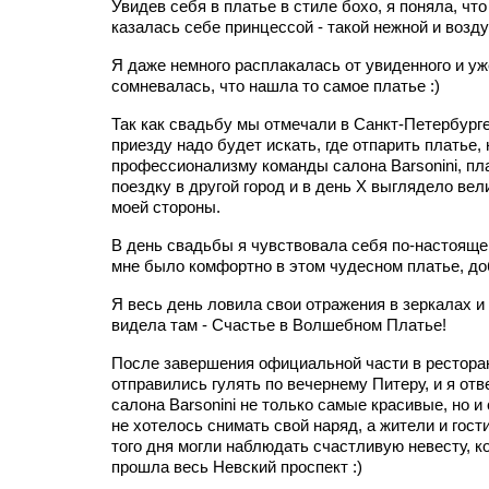
Увидев себя в платье в стиле бохо, я поняла, что 
казалась себе принцессой - такой нежной и возд
Я даже немного расплакалась от увиденного и уж
сомневалась, что нашла то самое платье :)
Так как свадьбу мы отмечали в Санкт-Петербурге
приезду надо будет искать, где отпарить платье,
профессионализму команды салона Barsonini, пл
поездку в другой город и в день Х выглядело ве
моей стороны.
В день свадьбы я чувствовала себя по-настоящем
мне было комфортно в этом чудесном платье, до
Я весь день ловила свои отражения в зеркалах и
видела там - Счастье в Волшебном Платье!
После завершения официальной части в рестора
отправились гулять по вечернему Питеру, и я отв
салона Barsonini не только самые красивые, но 
не хотелось снимать свой наряд, а жители и гос
того дня могли наблюдать счастливую невесту, к
прошла весь Невский проспект :)