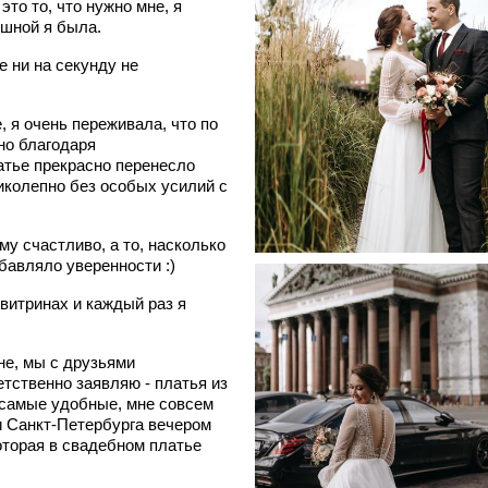
это то, что нужно мне, я
ушной я была.
е ни на секунду не
, я очень переживала, что по
 но благодаря
атье прекрасно перенесло
ликолепно без особых усилий с
у счастливо, а то, насколько
бавляло уверенности :)
 витринах и каждый раз я
не, мы с друзьями
етственно заявляю - платья из
и самые удобные, мне совсем
ти Санкт-Петербурга вечером
оторая в свадебном платье