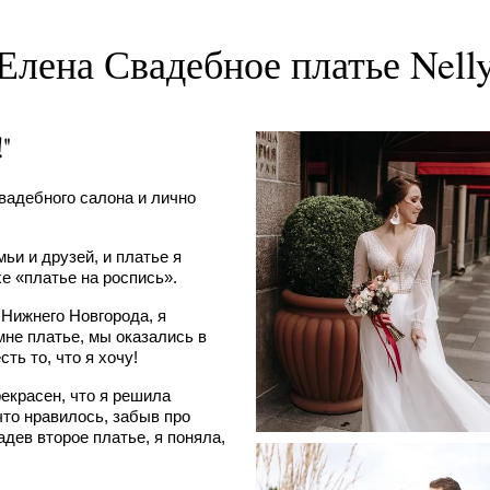
Елена Свадебное платье Nell
"
свадебного салона и лично
ьи и друзей, и платье я
е «платье на роспись».
 Нижнего Новгорода, я
мне платье, мы оказались в
сть то, что я хочу!
екрасен, что я решила
 что нравилось, забыв про
адев второе платье, я поняла,