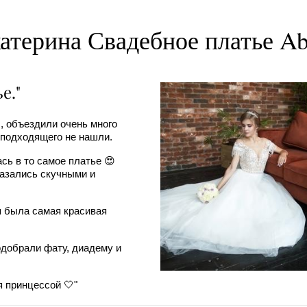
атерина Свадебное платье A
е."
ы, объездили очень много
о подходящего не нашли.
ась в то самое платье 😍
казались скучными и
я была самая красивая
одобрали фату, диадему и
я принцессой 🤍"