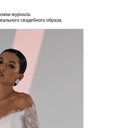
ложки журнала.
деального свадебного образа.