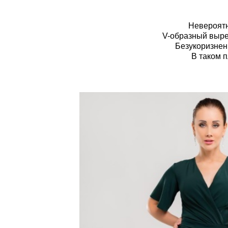
Невероятн
V-образный вырез
Безукоризнен
В таком 