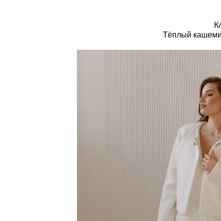
К
Тёплый кашемир