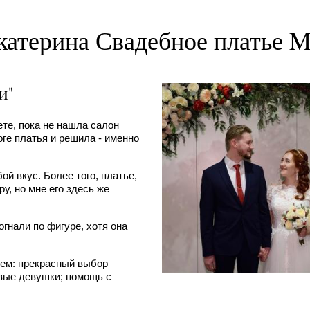
катерина Свадебное платье M
и"
ете, пока не нашла салон
оге платья и решила - именно
й вкус. Более того, платье,
у, но мне его здесь же
гнали по фигуре, хотя она
цем: прекрасный выбор
ивые девушки; помощь с