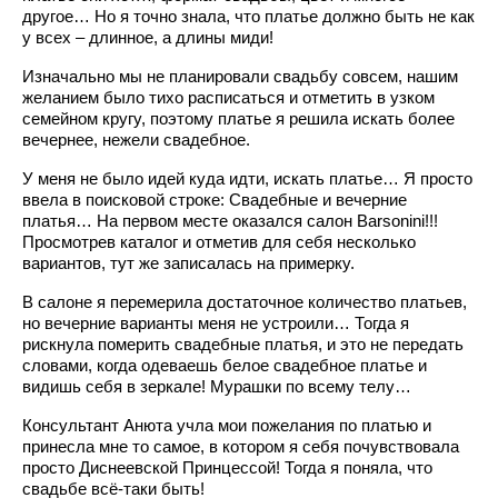
другое… Но я точно знала, что платье должно быть не как
у всех – длинное, а длины миди!
Изначально мы не планировали свадьбу совсем, нашим
желанием было тихо расписаться и отметить в узком
семейном кругу, поэтому платье я решила искать более
вечернее, нежели свадебное.
У меня не было идей куда идти, искать платье… Я просто
ввела в поисковой строке: Свадебные и вечерние
платья… На первом месте оказался салон Barsonini!!!
Просмотрев каталог и отметив для себя несколько
вариантов, тут же записалась на примерку.
В салоне я перемерила достаточное количество платьев,
но вечерние варианты меня не устроили… Тогда я
рискнула померить свадебные платья, и это не передать
словами, когда одеваешь белое свадебное платье и
видишь себя в зеркале! Мурашки по всему телу…
Консультант Анюта учла мои пожелания по платью и
принесла мне то самое, в котором я себя почувствовала
просто Диснеевской Принцессой! Тогда я поняла, что
свадьбе всё-таки быть!