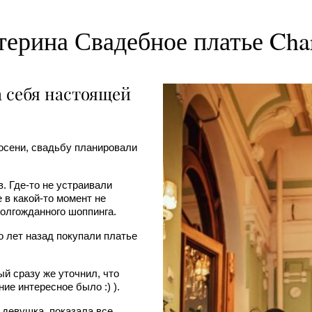
терина Свадебное платье Char
ла себя настоящей
 осени, свадьбу планировали
 Где-то не устраивали
 в какой-то момент не
долгожданного шоппинга.
о лет назад покупали платье
ый сразу же уточнил, что
ие интересное было :) ).
 девушка, показала все